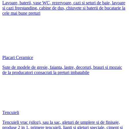
Lavoare, baterii, vase WC, rezervoare, cazi si seturi de baie, lavoare
si cazi freestanding, cabine de dus, chiuvete si baterii de bucatarie la
cele mai bune preturi
Placari Ceramice
Sute de modele de gresie, faianta, lastre, decoruri, brauri si mozaic
de la producatori consacrati la preturi imbatabile
Tencuieli
Tencuieli vrac (siloz), sau la sac, gleturi de umplere si de finisaje,
produse 2 in 1, primere tencuieli, lianti si gleturi speciale, ciment si