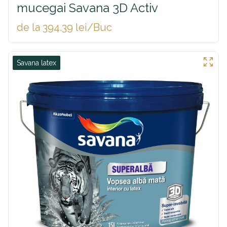
mucegai Savana 3D Activ
de la 394.39 lei/Buc
Savana latex