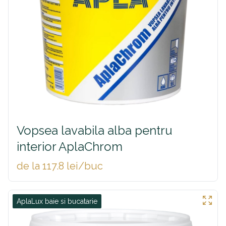
Vopsea lavabila alba pentru
interior AplaChrom
de la 117.8 lei/buc
AplaLux baie si bucatarie