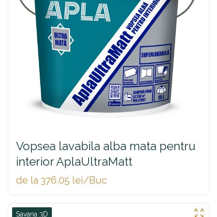
Vopsea lavabila alba mata pentru
interior AplaUltraMatt
de la 376.05 lei/Buc
Savana 3D