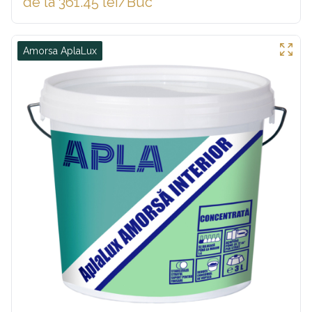
de la 361.45 lei/Buc
Amorsa AplaLux