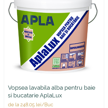
Vopsea lavabila alba pentru baie
si bucatarie AplaLux
de la 248.05 lei/Buc