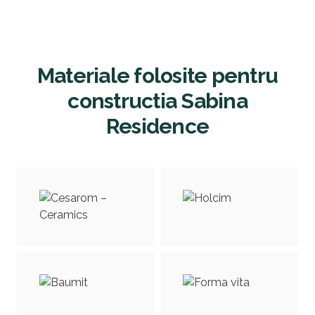
Skip to previo
S
Materiale folosite pentru
constructia Sabina
Residence