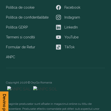
Politica de cookie
Facebook
Facebook
Politica de confidentialitate
Instagram
Instagram
Politica GDRP
LinkedIn
LinkedIn
Termeni si conditii
YouTube
YouTube
Formular de Retur
TikTok
TikTok
ANPC
Copyright 2026 © OxyGo Romania
Devino partener
Imaginile produselor sunt afisate in magazinul online cu titlu de
prezentare. Produsele efectiv comandate pot diferi sub aspectul unor