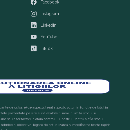
Facebook
Facebook
Instagram
Instagram
LinkedIn
LinkedIn
YouTube
YouTube
TikTok
TikTok
ante de culoare) de aspectul real al produsului, in functie de lotul in
ertele prezentate pe site sunt valabile numai in limita stocului
ire sau altor factori in afara controlului nostru. Pentru a afla stocul
tehnice si obiective, legate de actualizarea si modificarea foarte rapida