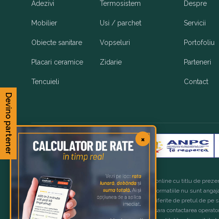
Adezivi
Termosistem
Despre
Mobilier
Usi / parchet
Servicii
Obiecte sanitare
Vopseluri
Portofoliu
Placari ceramice
Zidarie
Parteneri
Tencuieli
Contact
Devino partener
×
Copyright 2026 © OxyGo Romania
Imaginile produselor sunt afisate in magazinul online cu titlu de prezen
care au fost fabricate. Produsele, preturile si informatiile nu sunt angaj
disponibil, iar preturile finale de vanzare pot fi diferite de pretul de pe 
disponibil si pretul exact de vanzare este necesara contactarea operatori