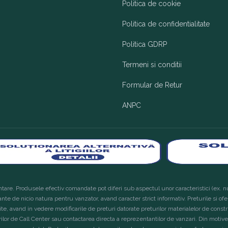
Politica de cookie
Politica de confidentialitate
Politica GDRP
Termeni si conditii
Formular de Retur
ANPC
tare. Produsele efectiv comandate pot diferi sub aspectul unor caracteristici (ex. nu
ante de nicio natura pentru vanzator, avand caracter strict informativ. Preturile si of
site, avand in vedere modificarile de preturi datorate preturilor materialelor de constru
lor de Call Center sau contactarea directa a reprezentantilor de vanzari. Din motive 