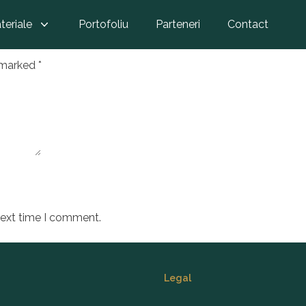
e Duet auriu
teriale
Portofoliu
Parteneri
Contact
e marked
*
next time I comment.
Legal