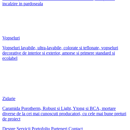
incalzire in pardoseala
Vopseluri
Vopseluri lavabile, ultra-lavabile, colorate si teflonate, vopseluri
decorative de interior si exterior, amorse si primere standard si
ecolabel
Zidarie
Caramida Porotherm, Robust si Light, Ytong si BCA, mortare
diverse de la cei mai cunoscuti producatori, cu cele mai bune preturi
de proiect
Despre
Servicii
Portofoliu
Parteneri
Contact