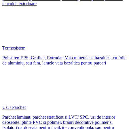
tencuieli exterioare
Termosistem
Polistiren EPS, Grafitat, Extrudat, Vata minerala si bazaltica, cu folie
de aluminiu, sau fara, lamele vata bazaltica pentru parcari
Usi / Parchet
Parchet laminat, parchet stratificat si LVT/ SPC, usi de interior
deosebite, plinte PVC si polimer, brauri decorative polimer si
izolatori pardoseala pentru incalzire conventionala, sau pentru