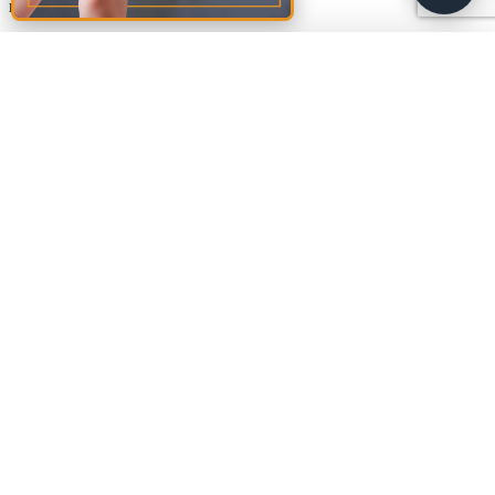
marked
*
Comment
*
Amalia
A
🚩
Sud Rezidential
Name
*
Biroul este momentan
închis
. Program: Lun 08:00–20:00, Mar 08:00–
20:00, Mie 08:00–20:00, Joi 08:00–20:00, Vin 08:00–20:00, Sâm
Email
*
08:00–20:00.
Website
Save my name, email, and website in this browser for the next
time I comment.
Footer
Materiale