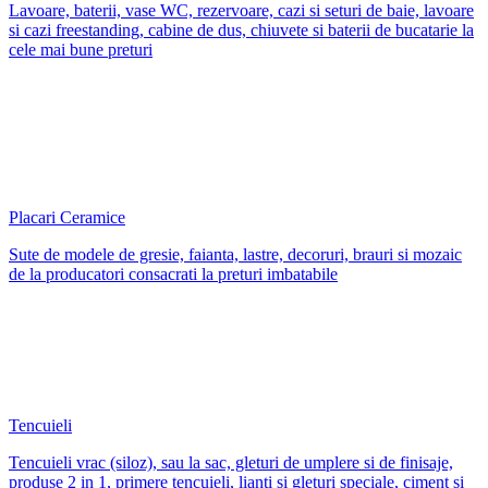
Lavoare, baterii, vase WC, rezervoare, cazi si seturi de baie, lavoare
si cazi freestanding, cabine de dus, chiuvete si baterii de bucatarie la
cele mai bune preturi
Placari Ceramice
Sute de modele de gresie, faianta, lastre, decoruri, brauri si mozaic
de la producatori consacrati la preturi imbatabile
Tencuieli
Tencuieli vrac (siloz), sau la sac, gleturi de umplere si de finisaje,
produse 2 in 1, primere tencuieli, lianti si gleturi speciale, ciment si