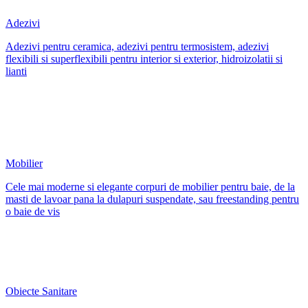
Adezivi
Adezivi pentru ceramica, adezivi pentru termosistem, adezivi
flexibili si superflexibili pentru interior si exterior, hidroizolatii si
lianti
Mobilier
Cele mai moderne si elegante corpuri de mobilier pentru baie, de la
masti de lavoar pana la dulapuri suspendate, sau freestanding pentru
o baie de vis
Obiecte Sanitare