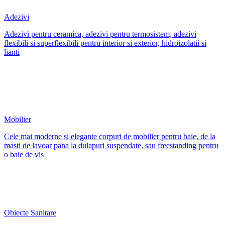
Adezivi
Adezivi pentru ceramica, adezivi pentru termosistem, adezivi
flexibili si superflexibili pentru interior si exterior, hidroizolatii si
lianti
Mobilier
Cele mai moderne si elegante corpuri de mobilier pentru baie, de la
masti de lavoar pana la dulapuri suspendate, sau freestanding pentru
o baie de vis
Obiecte Sanitare