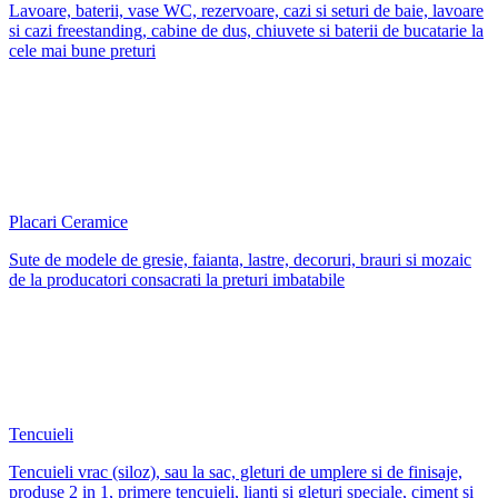
Lavoare, baterii, vase WC, rezervoare, cazi si seturi de baie, lavoare
si cazi freestanding, cabine de dus, chiuvete si baterii de bucatarie la
cele mai bune preturi
Placari Ceramice
Sute de modele de gresie, faianta, lastre, decoruri, brauri si mozaic
de la producatori consacrati la preturi imbatabile
Tencuieli
Tencuieli vrac (siloz), sau la sac, gleturi de umplere si de finisaje,
produse 2 in 1, primere tencuieli, lianti si gleturi speciale, ciment si