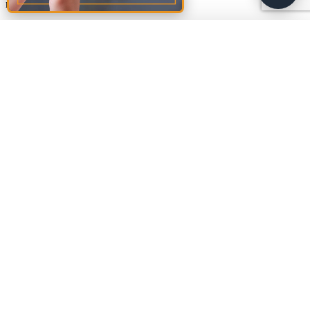
marked
*
Comment
*
Amalia
A
🚩
Sud Rezidential
Name
*
Biroul este momentan
închis
. Program: Lun 08:00–20:00, Mar 08:00–
20:00, Mie 08:00–20:00, Joi 08:00–20:00, Vin 08:00–20:00, Sâm
Email
*
08:00–20:00.
Website
Save my name, email, and website in this browser for the next
time I comment.
Footer
Materiale