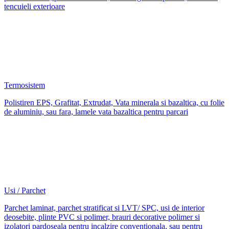
tencuieli exterioare
Termosistem
Polistiren EPS, Grafitat, Extrudat, Vata minerala si bazaltica, cu folie
de aluminiu, sau fara, lamele vata bazaltica pentru parcari
Usi / Parchet
Parchet laminat, parchet stratificat si LVT/ SPC, usi de interior
deosebite, plinte PVC si polimer, brauri decorative polimer si
izolatori pardoseala pentru incalzire conventionala, sau pentru