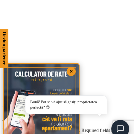
Devino partener
×
Bună! Pot să vă ajut să găsiți proprietatea
CRASH BLUE 60X120
perfectă? 😊
Leave a Reply
Your email address will not be published.
Required fields are