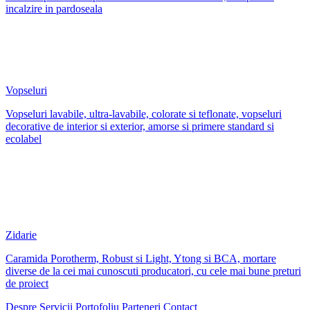
incalzire in pardoseala
Vopseluri
Vopseluri lavabile, ultra-lavabile, colorate si teflonate, vopseluri
decorative de interior si exterior, amorse si primere standard si
ecolabel
Zidarie
Caramida Porotherm, Robust si Light, Ytong si BCA, mortare
diverse de la cei mai cunoscuti producatori, cu cele mai bune preturi
de proiect
Despre
Servicii
Portofoliu
Parteneri
Contact