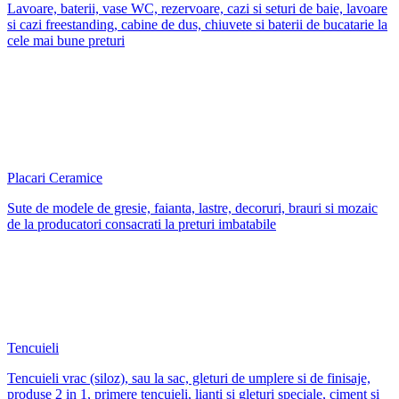
Lavoare, baterii, vase WC, rezervoare, cazi si seturi de baie, lavoare
si cazi freestanding, cabine de dus, chiuvete si baterii de bucatarie la
cele mai bune preturi
Placari Ceramice
Sute de modele de gresie, faianta, lastre, decoruri, brauri si mozaic
de la producatori consacrati la preturi imbatabile
Tencuieli
Tencuieli vrac (siloz), sau la sac, gleturi de umplere si de finisaje,
produse 2 in 1, primere tencuieli, lianti si gleturi speciale, ciment si