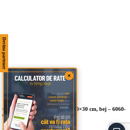
Devino partener
×
CREAM, Gresie portelanata, 60×30 cm, bej – 6060-
0195
Leave a Reply