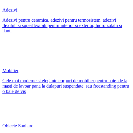
Adezivi
Adezivi pentru ceramica, adezivi pentru termosistem, adezivi
flexibili si superflexibili pentru interior si exterior, hidroizolatii si
lianti
Mobilier
Cele mai moderne si elegante corpuri de mobilier pentru baie, de la
masti de lavoar pana la dulapuri suspendate, sau freestanding pentru
o baie de vis
Obiecte Sanitare