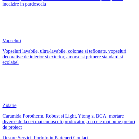
incalzire in pardoseala
Vopseluri
Vopseluri lavabile, ultra-lavabile, colorate si teflonate, vopseluri
decorative de interior si exterior, amorse si primere standard si
ecolabel
Zidarie
Caramida Porotherm, Robust si Light, Ytong si BCA, mortare
diverse de la cei mai cunoscuti producatori, cu cele mai bune preturi
de proiect
Despre
Servicii
Portofoliu
Parteneri
Contact