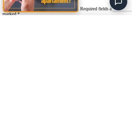
Your email address will not be published.
Required fields are
marked
*
Comment
*
Amalia
A
🚩
Sud Rezidential
Name
*
Email
*
Website
Save my name, email, and website in this browser for the next
time I comment.
Footer