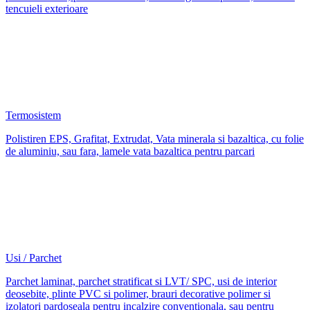
tencuieli exterioare
Termosistem
Polistiren EPS, Grafitat, Extrudat, Vata minerala si bazaltica, cu folie
de aluminiu, sau fara, lamele vata bazaltica pentru parcari
Usi / Parchet
Parchet laminat, parchet stratificat si LVT/ SPC, usi de interior
deosebite, plinte PVC si polimer, brauri decorative polimer si
izolatori pardoseala pentru incalzire conventionala, sau pentru