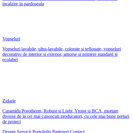
incalzire in pardoseala
Vopseluri
Vopseluri lavabile, ultra-lavabile, colorate si teflonate, vopseluri
decorative de interior si exterior, amorse si primere standard si
ecolabel
Zidarie
Caramida Porotherm, Robust si Light, Ytong si BCA, mortare
diverse de la cei mai cunoscuti producatori, cu cele mai bune preturi
de proiect
Despre
Servicii
Portofoliu
Parteneri
Contact