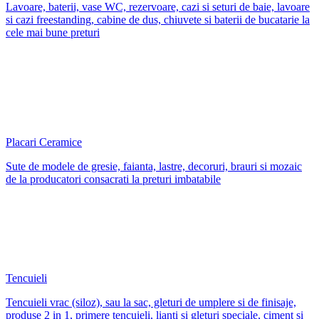
Lavoare, baterii, vase WC, rezervoare, cazi si seturi de baie, lavoare
si cazi freestanding, cabine de dus, chiuvete si baterii de bucatarie la
cele mai bune preturi
Placari Ceramice
Sute de modele de gresie, faianta, lastre, decoruri, brauri si mozaic
de la producatori consacrati la preturi imbatabile
Tencuieli
Tencuieli vrac (siloz), sau la sac, gleturi de umplere si de finisaje,
produse 2 in 1, primere tencuieli, lianti si gleturi speciale, ciment si