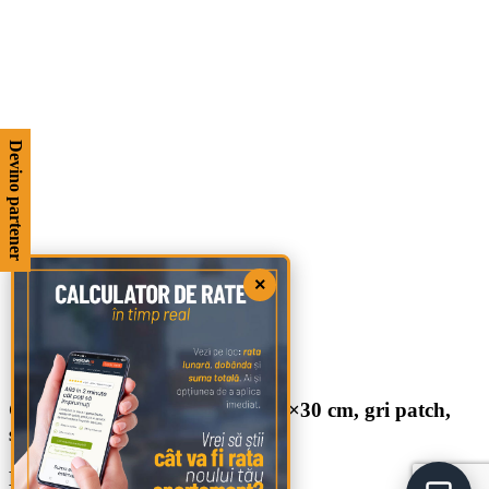
Devino partener
×
CRUST, Gresie portelanata, 60×30 cm, gri patch,
str. – 6060-0191
Leave a Reply