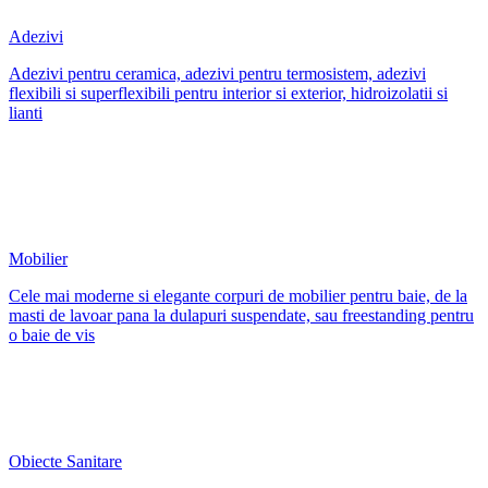
Adezivi
Adezivi pentru ceramica, adezivi pentru termosistem, adezivi
flexibili si superflexibili pentru interior si exterior, hidroizolatii si
lianti
Mobilier
Cele mai moderne si elegante corpuri de mobilier pentru baie, de la
masti de lavoar pana la dulapuri suspendate, sau freestanding pentru
o baie de vis
Obiecte Sanitare