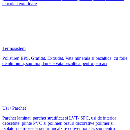
tencuieli exterioare
Termosistem
Polistiren EPS, Grafitat, Extrudat, Vata minerala si bazaltica, cu folie
de aluminiu, sau fara, lamele vata bazaltica pentru parcari
Usi / Parchet
Parchet laminat, parchet stratificat si LVT/ SPC, usi de interior
deosebite, plinte PVC si polimer, brauri decorative polimer si
izolatori pardoseala pentru incalzire conventionala, sau pentru