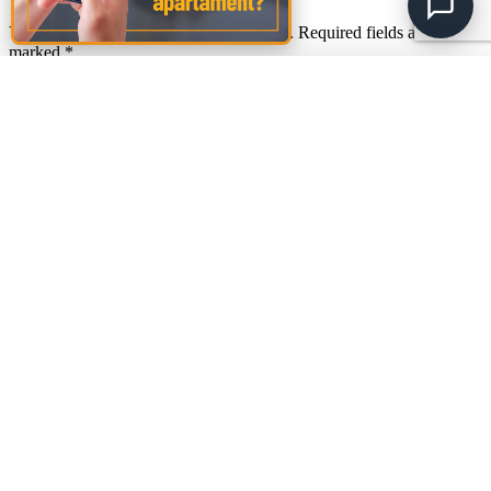
Your email address will not be published.
Required fields are
marked
*
Comment
*
Amalia
A
🚩
Sud Rezidential
Biroul este momentan
închis
. Program: Lun 08:00–20:00, Mar 08:00–
Name
*
20:00, Mie 08:00–20:00, Joi 08:00–20:00, Vin 08:00–20:00, Sâm
08:00–20:00.
Email
*
Website
Save my name, email, and website in this browser for the next
time I comment.
Footer