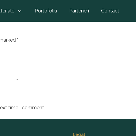
 Gresie portelanata, 60×30 cm, 
teriale
Portofoliu
Parteneri
Contact
 6060-0190
e marked
*
next time I comment.
Legal