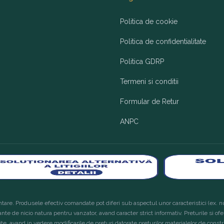
Politica de cookie
Politica de confidentialitate
Politica GDRP
Termeni si conditii
Formular de Retur
ANPC
tare. Produsele efectiv comandate pot diferi sub aspectul unor caracteristici (ex. nu
ante de nicio natura pentru vanzator, avand caracter strict informativ. Preturile si of
site, avand in vedere modificarile de preturi datorate preturilor materialelor de constru