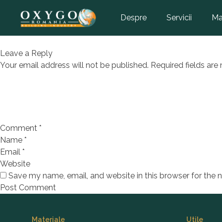
CRUST,
Despre
Servicii
Ma
str. –
Leave a Reply
Your email address will not be published.
Required fields ar
Comment
*
Name
*
Email
*
Website
Save my name, email, and website in this browser for the 
Footer
Materiale
Utile