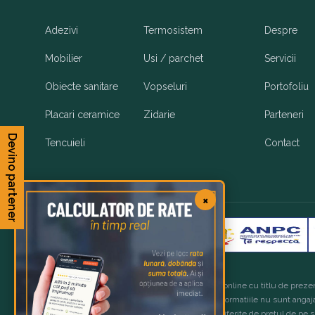
Adezivi
Termosistem
Despre
Mobilier
Usi / parchet
Servicii
Obiecte sanitare
Vopseluri
Portofoliu
Placari ceramice
Zidarie
Parteneri
Devino partener
Tencuieli
Contact
×
Copyright 2026 © OxyGo Romania
Imaginile produselor sunt afisate in magazinul online cu titlu de prezen
care au fost fabricate. Produsele, preturile si informatiile nu sunt angaj
disponibil, iar preturile finale de vanzare pot fi diferite de pretul de pe 