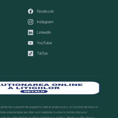
închis
Facebook
Facebook
Instagram
Instagram
LinkedIn
LinkedIn
YouTube
YouTube
TikTok
TikTok
ante de culoare) de aspectul real al produsului, in functie de lotul in
ertele prezentate pe site sunt valabile numai in limita stocului
ire sau altor factori in afara controlului nostru. Pentru a afla stocul