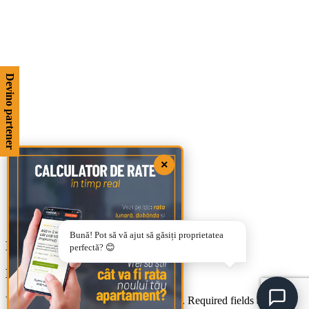
Devino partener
×
Bună! Pot să vă ajut să găsiți proprietatea
DEC CUBIK STATUARIO 25X75
perfectă? 😊
Leave a Reply
Your email address will not be published.
Required fields are