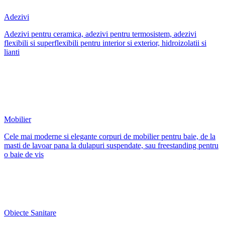
Adezivi
Adezivi pentru ceramica, adezivi pentru termosistem, adezivi
flexibili si superflexibili pentru interior si exterior, hidroizolatii si
lianti
Mobilier
Cele mai moderne si elegante corpuri de mobilier pentru baie, de la
masti de lavoar pana la dulapuri suspendate, sau freestanding pentru
o baie de vis
Obiecte Sanitare