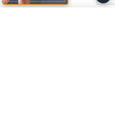
marked
*
Comment
*
Amalia
A
🚩
Sud Rezidential
Name
*
Biroul este momentan
închis
. Program: Lun 08:00–20:00, Mar 08:00–
20:00, Mie 08:00–20:00, Joi 08:00–20:00, Vin 08:00–20:00, Sâm
Email
*
08:00–20:00.
Website
Save my name, email, and website in this browser for the next
time I comment.
Footer
Materiale