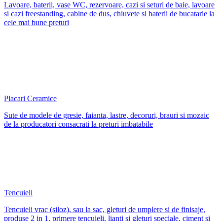
Lavoare, baterii, vase WC, rezervoare, cazi si seturi de baie, lavoare
si cazi freestanding, cabine de dus, chiuvete si baterii de bucatarie la
cele mai bune preturi
Placari Ceramice
Sute de modele de gresie, faianta, lastre, decoruri, brauri si mozaic
de la producatori consacrati la preturi imbatabile
Tencuieli
Tencuieli vrac (siloz), sau la sac, gleturi de umplere si de finisaje,
produse 2 in 1, primere tencuieli, lianti si gleturi speciale, ciment si