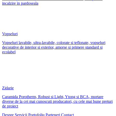
incalzire in pardoseala
Vopseluri
Vopseluri lavabile, ultra-lavabile, colorate si teflonate, vopseluri
decorative de interior si exterior, amorse si primere standard si
ecolabel
Zidarie
Caramida Porotherm, Robust si Light, Ytong si BCA, mortare
diverse de la cei mai cunoscuti producatori, cu cele mai bune preturi
de proiect
Despre
Servicii
Portofoliu
Parteneri
Contact