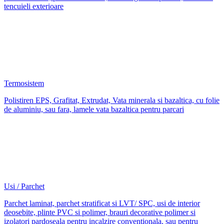
tencuieli exterioare
Termosistem
Polistiren EPS, Grafitat, Extrudat, Vata minerala si bazaltica, cu folie
de aluminiu, sau fara, lamele vata bazaltica pentru parcari
Usi / Parchet
Parchet laminat, parchet stratificat si LVT/ SPC, usi de interior
deosebite, plinte PVC si polimer, brauri decorative polimer si
izolatori pardoseala pentru incalzire conventionala, sau pentru