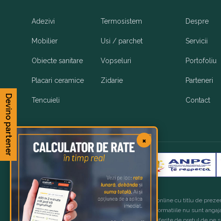
Adezivi
Termosistem
Despre
Mobilier
Usi / parchet
Servicii
Obiecte sanitare
Vopseluri
Portofoliu
Placari ceramice
Zidarie
Parteneri
Devino partener
Tencuieli
Contact
×
Copyright 2026 © OxyGo Romania
Imaginile produselor sunt afisate in magazinul online cu titlu de prezen
care au fost fabricate. Produsele, preturile si informatiile nu sunt angaj
disponibil, iar preturile finale de vanzare pot fi diferite de pretul de pe 