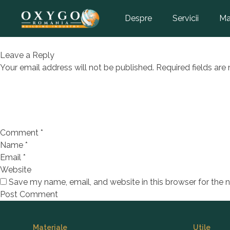
Dulap 
Despre
Servicii
Ma
monta
Leave a Reply
Your email address will not be published.
Required fields ar
Comment
*
Name
*
Email
*
Website
Save my name, email, and website in this browser for the 
Footer
Materiale
Utile