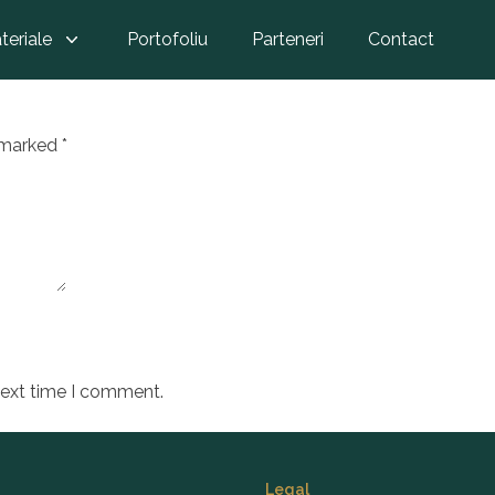
Larga pentru lavoar 60 albastr
teriale
Portofoliu
Parteneri
Contact
t
e marked
*
next time I comment.
Legal