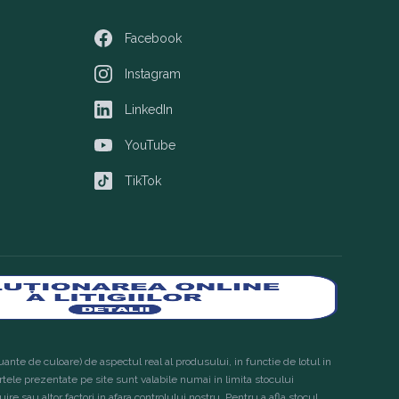
Facebook
Facebook
Instagram
Instagram
LinkedIn
LinkedIn
YouTube
YouTube
TikTok
TikTok
ante de culoare) de aspectul real al produsului, in functie de lotul in
ertele prezentate pe site sunt valabile numai in limita stocului
ire sau altor factori in afara controlului nostru. Pentru a afla stocul