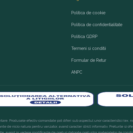
Politica de cookie
Politica de confidentialitate
Politica GDRP
Termeni si conditii
Formular de Retur
ANPC
tare. Produsele efectiv comandate pot diferi sub aspectul unor caracteristici (ex. nu
ante de nicio natura pentru vanzator, avand caracter strict informativ. Preturile si of
site, avand in vedere modificarile de preturi datorate preturilor materialelor de constru