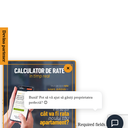
Devino partener
×
Bună! Pot să vă ajut să găsiți proprietatea
Dulap tip coloana Moduo 40 alb montat
perfectă? 😊
Leave a Reply
Your email address will not be published.
Required fields are