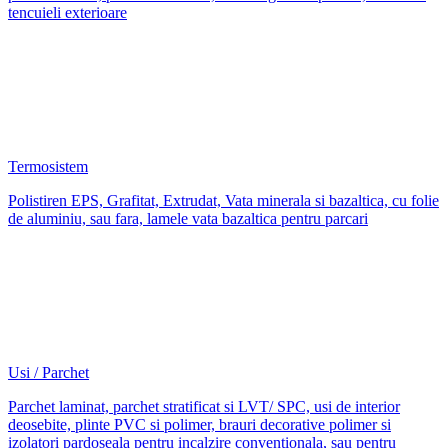
tencuieli exterioare
Termosistem
Polistiren EPS, Grafitat, Extrudat, Vata minerala si bazaltica, cu folie
de aluminiu, sau fara, lamele vata bazaltica pentru parcari
Usi / Parchet
Parchet laminat, parchet stratificat si LVT/ SPC, usi de interior
deosebite, plinte PVC si polimer, brauri decorative polimer si
izolatori pardoseala pentru incalzire conventionala, sau pentru