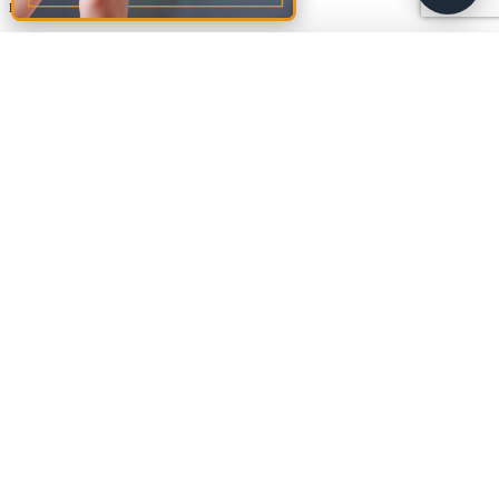
marked
*
Comment
*
Amalia
A
🚩
Sud Rezidential
Name
*
Email
*
Website
Save my name, email, and website in this browser for the next
time I comment.
Footer
Materiale