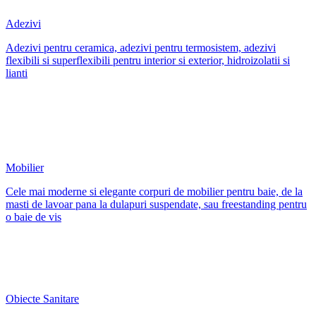
Adezivi
Adezivi pentru ceramica, adezivi pentru termosistem, adezivi
flexibili si superflexibili pentru interior si exterior, hidroizolatii si
lianti
Mobilier
Cele mai moderne si elegante corpuri de mobilier pentru baie, de la
masti de lavoar pana la dulapuri suspendate, sau freestanding pentru
o baie de vis
Obiecte Sanitare