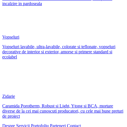
incalzire in pardoseala
Vopseluri
Vopseluri lavabile, ultra-lavabile, colorate si teflonate, vopseluri
decorative de interior si exterior, amorse si primere standard si
ecolabel
Zidarie
Caramida Porotherm, Robust si Light, Ytong si BCA, mortare
diverse de la cei mai cunoscuti producatori, cu cele mai bune preturi
de proiect
Despre
Servicii
Portofoliu
Parteneri
Contact