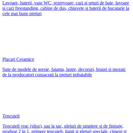
Lavoare, baterii, vase WC, rezervoare, cazi si seturi de baie, lavoare
si cazi freestanding, cabine de dus, chiuvete si baterii de bucatarie la
cele mai bune preturi
Placari Ceramice
Sute de modele de gresie, faianta, lastre, decoruri, brauri si mozaic
de la producatori consacrati la preturi imbatabile
Tencuieli
Tencuieli vrac (siloz), sau la sac, gleturi de umplere si de finisaje,
produse 2 in 1, primere tencuieli, lianti si gleturi speciale, ciment si