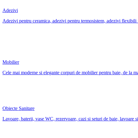
Adezivi
Adezivi pentru ceramica, adezivi pentru termosistem, adezivi flexibili si s
Mobilier
Cele mai moderne si elegante corpuri de mobilier pentru baie, de la ma
Obiecte Sanitare
Lavoare, baterii, vase WC, rezervoare, cazi si seturi de baie, lavoare si