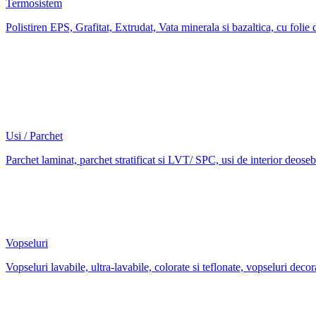
Termosistem
Polistiren EPS, Grafitat, Extrudat, Vata minerala si bazaltica, cu folie 
Usi / Parchet
Parchet laminat, parchet stratificat si LVT/ SPC, usi de interior deoseb
Vopseluri
Vopseluri lavabile, ultra-lavabile, colorate si teflonate, vopseluri decor