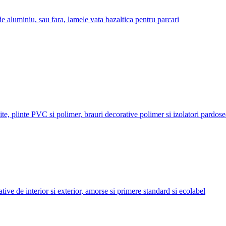
de aluminiu, sau fara, lamele vata bazaltica pentru parcari
ite, plinte PVC si polimer, brauri decorative polimer si izolatori pardos
ative de interior si exterior, amorse si primere standard si ecolabel