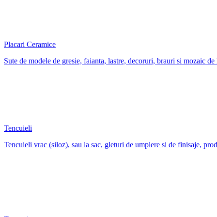
Placari Ceramice
Sute de modele de gresie, faianta, lastre, decoruri, brauri si mozaic de 
Tencuieli
Tencuieli vrac (siloz), sau la sac, gleturi de umplere si de finisaje, prod