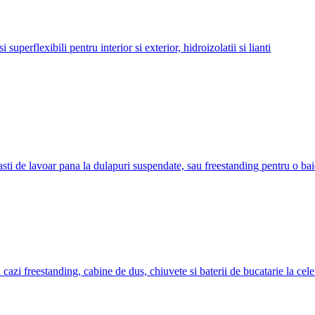
uperflexibili pentru interior si exterior, hidroizolatii si lianti
sti de lavoar pana la dulapuri suspendate, sau freestanding pentru o bai
 cazi freestanding, cabine de dus, chiuvete si baterii de bucatarie la cel