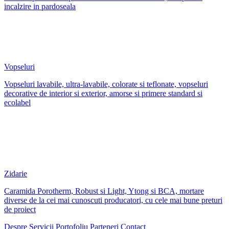
incalzire in pardoseala
Vopseluri
Vopseluri lavabile, ultra-lavabile, colorate si teflonate, vopseluri
decorative de interior si exterior, amorse si primere standard si
ecolabel
Zidarie
Caramida Porotherm, Robust si Light, Ytong si BCA, mortare
diverse de la cei mai cunoscuti producatori, cu cele mai bune preturi
de proiect
Despre
Servicii
Portofoliu
Parteneri
Contact