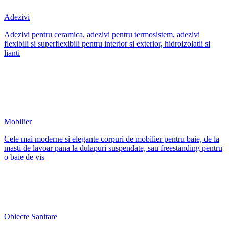
Adezivi
Adezivi pentru ceramica, adezivi pentru termosistem, adezivi
flexibili si superflexibili pentru interior si exterior, hidroizolatii si
lianti
Mobilier
Cele mai moderne si elegante corpuri de mobilier pentru baie, de la
masti de lavoar pana la dulapuri suspendate, sau freestanding pentru
o baie de vis
Obiecte Sanitare