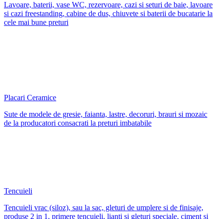
Lavoare, baterii, vase WC, rezervoare, cazi si seturi de baie, lavoare
si cazi freestanding, cabine de dus, chiuvete si baterii de bucatarie la
cele mai bune preturi
Placari Ceramice
Sute de modele de gresie, faianta, lastre, decoruri, brauri si mozaic
de la producatori consacrati la preturi imbatabile
Tencuieli
Tencuieli vrac (siloz), sau la sac, gleturi de umplere si de finisaje,
produse 2 in 1, primere tencuieli, lianti si gleturi speciale, ciment si