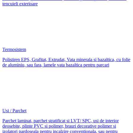
tencuieli exterioare
Termosistem
Polistiren EPS, Grafitat, Extrudat, Vata minerala si bazaltica, cu folie
de aluminiu, sau fara, lamele vata bazaltica pentru parcari
Usi / Parchet
Parchet laminat, parchet stratificat si LVT/ SPC, usi de interior
deosebite, plinte PVC si polimer, brauri decorative polimer si
izolatori pardoseala pentru incalzire conventionala, sau pentru