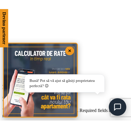
Devino partener
×
Bună! Pot să vă ajut să găsiți proprietatea
perfectă? 😊
FORO BEIGE 30X90
Leave a Reply
Your email address will not be published.
Required fields are
marked
*
Comment
*