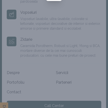
pardoseala
Politica de cookie
Facebook
Facebook
Vopseluri
Politica de confidentialitate
Instagram
Vopseluri lavabile, ultra-lavabile, colorate si
Instagram
teflonate, vopseluri decorative de interior si exterior,
Politica GDRP
LinkedIn
amorse si primere standard si ecolabel
LinkedIn
Termeni si conditii
YouTube
YouTube
Zidarie
Caramida Porotherm, Robust si Light, Ytong si BCA,
Formular de Retur
TikTok
TikTok
mortare diverse de la cei mai cunoscuti
producatori, cu cele mai bune preturi de proiect
ANPC
Despre
Servicii
Copyright 2026 © OxyGo Romania
Portofoliu
Parteneri
Contact
Imaginile produselor sunt afisate in magazinul online cu titlu de
Call Center
prezentare. Produsele efectiv comandate pot diferi sub aspectul unor