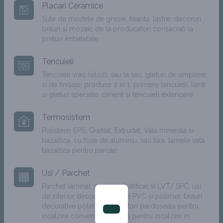
Placari Ceramice
Materiale
Utile
Sute de modele de gresie, faianta, lastre, decoruri,
brauri si mozaic de la producatori consacrati la
preturi imbatabile
Adezivi
Despre
Mobilier
Servicii
Tencuieli
Tencuieli vrac (siloz), sau la sac, gleturi de umplere
Obiecte sanitare
Portofoliu
si de finisaje, produse 2 in 1, primere tencuieli, lianti
si gleturi speciale, ciment si tencuieli exterioare
Placari ceramice
Parteneri
Termosistem
Tencuieli
Contact
Polistiren EPS, Grafitat, Extrudat, Vata minerala si
bazaltica, cu folie de aluminiu, sau fara, lamele vata
Termosistem
bazaltica pentru parcari
Usi / parchet
Usi / Parchet
Vopseluri
Parchet laminat, parchet stratificat si LVT/ SPC, usi
de interior deosebite, plinte PVC si polimer, brauri
Zidarie
decorative polimer si izolatori pardoseala pentru
Legal
Social
incalzire conventionala, sau pentru incalzire in