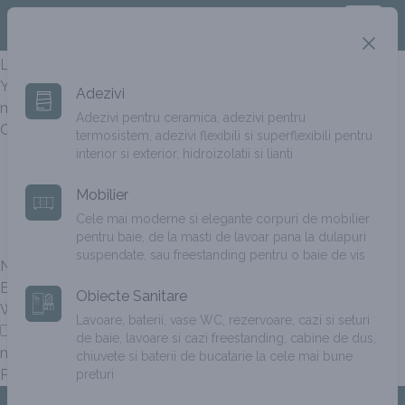
MADISON OXIDO 25X75
Open
Clos
Leave a Reply
Your email address will not be published.
Required fields are
Adezivi
marked
*
Adezivi pentru ceramica, adezivi pentru
Comment
*
termosistem, adezivi flexibili si superflexibili pentru
interior si exterior, hidroizolatii si lianti
Mobilier
Cele mai moderne si elegante corpuri de mobilier
pentru baie, de la masti de lavoar pana la dulapuri
suspendate, sau freestanding pentru o baie de vis
Name
*
Email
*
Obiecte Sanitare
Website
Lavoare, baterii, vase WC, rezervoare, cazi si seturi
Save my name, email, and website in this browser for the
de baie, lavoare si cazi freestanding, cabine de dus,
next time I comment.
chiuvete si baterii de bucatarie la cele mai bune
preturi
Footer