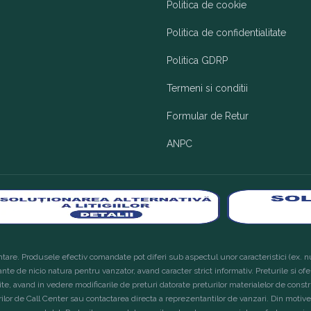
Politica de cookie
Politica de confidentialitate
Politica GDRP
Termeni si conditii
Formular de Retur
ANPC
tare. Produsele efectiv comandate pot diferi sub aspectul unor caracteristici (ex. nu
ante de nicio natura pentru vanzator, avand caracter strict informativ. Preturile si of
site, avand in vedere modificarile de preturi datorate preturilor materialelor de constru
lor de Call Center sau contactarea directa a reprezentantilor de vanzari. Din motive 