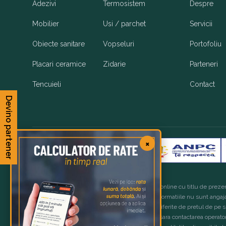
Adezivi
Termosistem
Despre
Mobilier
Usi / parchet
Servicii
Obiecte sanitare
Vopseluri
Portofoliu
Placari ceramice
Zidarie
Parteneri
Tencuieli
Contact
Devino partener
×
Copyright 2026 © OxyGo Romania
Imaginile produselor sunt afisate in magazinul online cu titlu de prezen
care au fost fabricate. Produsele, preturile si informatiile nu sunt angaj
disponibil, iar preturile finale de vanzare pot fi diferite de pretul de pe 
disponibil si pretul exact de vanzare este necesara contactarea operatori