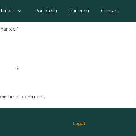
 PERLA 60X120
teriale
Portofoliu
Parteneri
Contact
e marked
*
next time I comment.
Legal