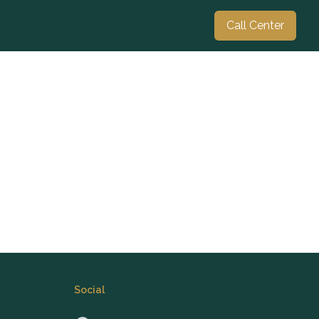
Call Center
Social
Amalia
Sud Rezidential