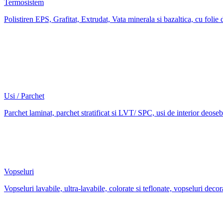
Termosistem
Polistiren EPS, Grafitat, Extrudat, Vata minerala si bazaltica, cu folie 
Usi / Parchet
Parchet laminat, parchet stratificat si LVT/ SPC, usi de interior deoseb
Vopseluri
Vopseluri lavabile, ultra-lavabile, colorate si teflonate, vopseluri decor