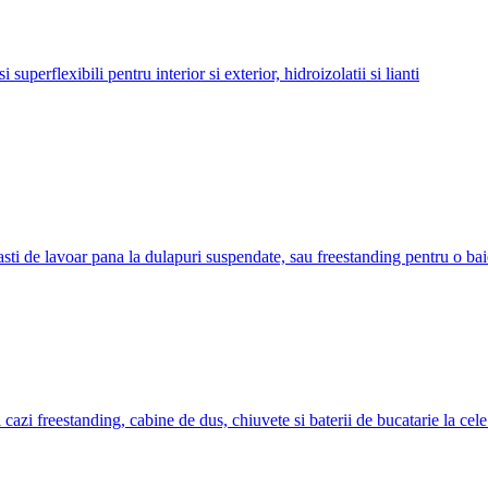
uperflexibili pentru interior si exterior, hidroizolatii si lianti
sti de lavoar pana la dulapuri suspendate, sau freestanding pentru o bai
 cazi freestanding, cabine de dus, chiuvete si baterii de bucatarie la cel