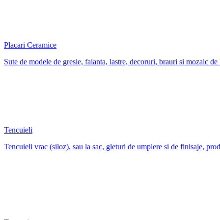
Placari Ceramice
Sute de modele de gresie, faianta, lastre, decoruri, brauri si mozaic de 
Tencuieli
Tencuieli vrac (siloz), sau la sac, gleturi de umplere si de finisaje, prod