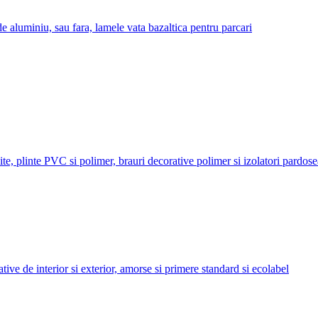
de aluminiu, sau fara, lamele vata bazaltica pentru parcari
ite, plinte PVC si polimer, brauri decorative polimer si izolatori pardos
ative de interior si exterior, amorse si primere standard si ecolabel