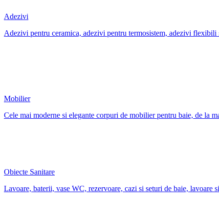
Adezivi
Adezivi pentru ceramica, adezivi pentru termosistem, adezivi flexibili si s
Mobilier
Cele mai moderne si elegante corpuri de mobilier pentru baie, de la ma
Obiecte Sanitare
Lavoare, baterii, vase WC, rezervoare, cazi si seturi de baie, lavoare si