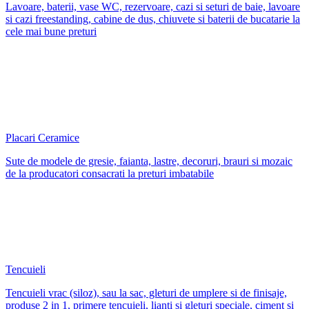
Lavoare, baterii, vase WC, rezervoare, cazi si seturi de baie, lavoare
si cazi freestanding, cabine de dus, chiuvete si baterii de bucatarie la
cele mai bune preturi
Placari Ceramice
Sute de modele de gresie, faianta, lastre, decoruri, brauri si mozaic
de la producatori consacrati la preturi imbatabile
Tencuieli
Tencuieli vrac (siloz), sau la sac, gleturi de umplere si de finisaje,
produse 2 in 1, primere tencuieli, lianti si gleturi speciale, ciment si