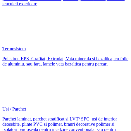
tencuieli exterioare
Termosistem
Polistiren EPS, Grafitat, Extrudat, Vata minerala si bazaltica, cu folie
de aluminiu, sau fara, lamele vata bazaltica pentru parcari
Usi / Parchet
Parchet laminat, parchet stratificat si LVT/ SPC, usi de interior
deosebite, plinte PVC si polimer, brauri decorative polimer si
izolatori pardoseala pentru incalzire conventionala, sau pentru