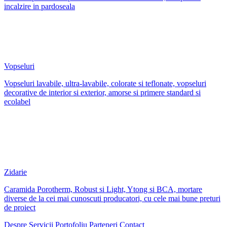
incalzire in pardoseala
Vopseluri
Vopseluri lavabile, ultra-lavabile, colorate si teflonate, vopseluri
decorative de interior si exterior, amorse si primere standard si
ecolabel
Zidarie
Caramida Porotherm, Robust si Light, Ytong si BCA, mortare
diverse de la cei mai cunoscuti producatori, cu cele mai bune preturi
de proiect
Despre
Servicii
Portofoliu
Parteneri
Contact