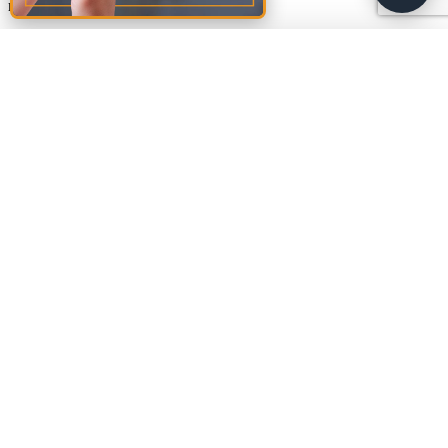
marked
*
Comment
*
Amalia
A
🚩
Sud Rezidential
Name
*
Email
*
Website
Save my name, email, and website in this browser for the next
time I comment.
Footer
Materiale