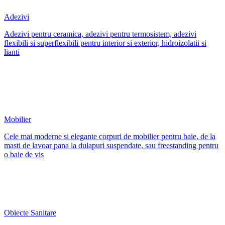
Adezivi
Adezivi pentru ceramica, adezivi pentru termosistem, adezivi
flexibili si superflexibili pentru interior si exterior, hidroizolatii si
lianti
Mobilier
Cele mai moderne si elegante corpuri de mobilier pentru baie, de la
masti de lavoar pana la dulapuri suspendate, sau freestanding pentru
o baie de vis
Obiecte Sanitare