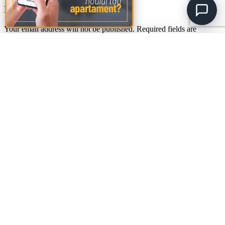
Leave a Reply
Your email address will not be published.
Required fields are
marked
*
Comment
*
Amalia
A
🚩
Sud Rezidential
Name
*
Email
*
Website
Save my name, email, and website in this browser for the next
time I comment.
Footer