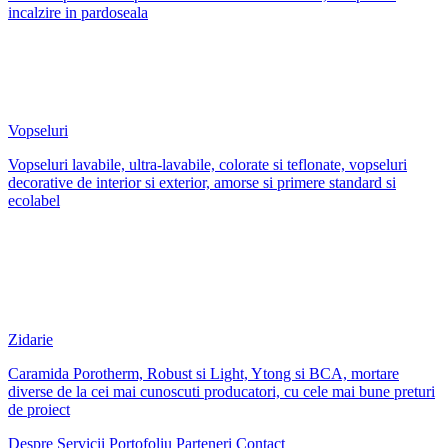
incalzire in pardoseala
Vopseluri
Vopseluri lavabile, ultra-lavabile, colorate si teflonate, vopseluri
decorative de interior si exterior, amorse si primere standard si
ecolabel
Zidarie
Caramida Porotherm, Robust si Light, Ytong si BCA, mortare
diverse de la cei mai cunoscuti producatori, cu cele mai bune preturi
de proiect
Despre
Servicii
Portofoliu
Parteneri
Contact