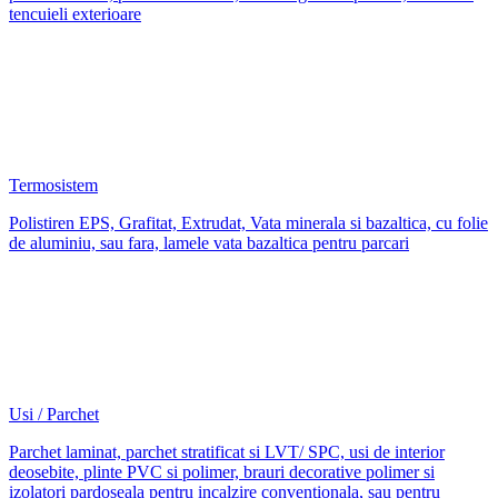
tencuieli exterioare
Termosistem
Polistiren EPS, Grafitat, Extrudat, Vata minerala si bazaltica, cu folie
de aluminiu, sau fara, lamele vata bazaltica pentru parcari
Usi / Parchet
Parchet laminat, parchet stratificat si LVT/ SPC, usi de interior
deosebite, plinte PVC si polimer, brauri decorative polimer si
izolatori pardoseala pentru incalzire conventionala, sau pentru