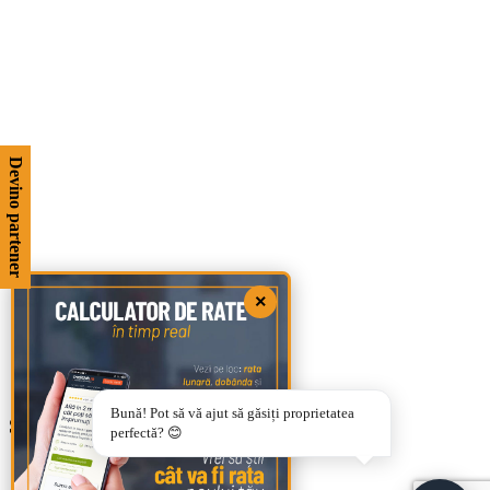
Devino partener
×
Bună! Pot să vă ajut să găsiți proprietatea
Set incastrat baie Lungo auriu
perfectă? 😊