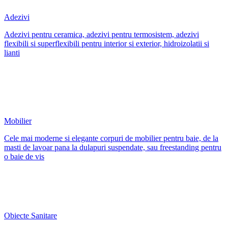
Adezivi
Adezivi pentru ceramica, adezivi pentru termosistem, adezivi
flexibili si superflexibili pentru interior si exterior, hidroizolatii si
lianti
Mobilier
Cele mai moderne si elegante corpuri de mobilier pentru baie, de la
masti de lavoar pana la dulapuri suspendate, sau freestanding pentru
o baie de vis
Obiecte Sanitare