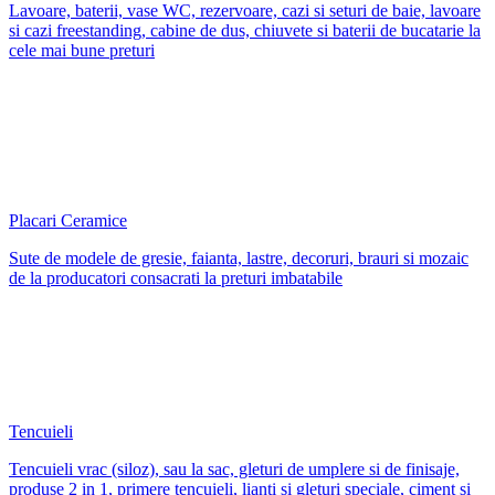
Lavoare, baterii, vase WC, rezervoare, cazi si seturi de baie, lavoare
si cazi freestanding, cabine de dus, chiuvete si baterii de bucatarie la
cele mai bune preturi
Placari Ceramice
Sute de modele de gresie, faianta, lastre, decoruri, brauri si mozaic
de la producatori consacrati la preturi imbatabile
Tencuieli
Tencuieli vrac (siloz), sau la sac, gleturi de umplere si de finisaje,
produse 2 in 1, primere tencuieli, lianti si gleturi speciale, ciment si